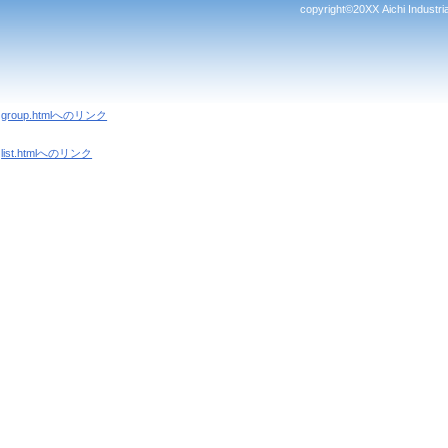
copyright©20XX Aichi Industrial
group.htmlへのリンク
list.htmlへのリンク